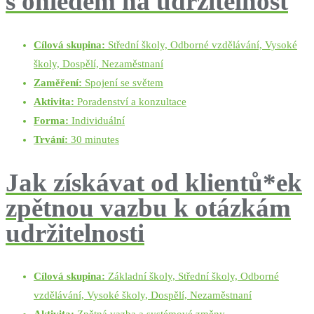
s ohledem na udržitelnost
Cílová skupina:
Střední školy, Odborné vzdělávání, Vysoké
školy, Dospělí, Nezaměstnaní
Zaměření:
Spojení se světem
Aktivita:
Poradenství a konzultace
Forma:
Individuální
Trvání:
30 minutes
Jak získávat od klientů*ek
zpětnou vazbu k otázkám
udržitelnosti
Cílová skupina:
Základní školy, Střední školy, Odborné
vzdělávání, Vysoké školy, Dospělí, Nezaměstnaní