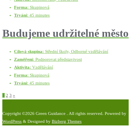
Forma:
Skupinová
Trvání:
45 minutes
Budujeme udržitelné město
Cílová skupina:
Střední školy, Odborné vzdělávání
Zaměření:
Podporovat představivost
Aktivita:
Vzdělávání
Forma:
Skupinová
Trvání:
45 minutes
Stránkování
1
2
3
»
příspěvků
Copyright ©2026 Green Guidance . All rights reserved.
Powered by
WordPress
&
Designed by
Bizberg Themes