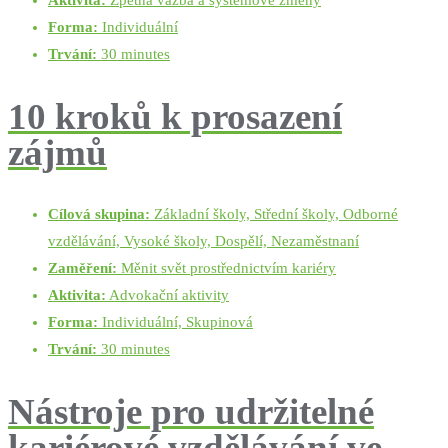
Aktivita:
Zpětná vazba a systémové změny
Forma:
Individuální
Trvání:
30 minutes
10 kroků k prosazení
zájmů
Cílová skupina:
Základní školy, Střední školy, Odborné
vzdělávání, Vysoké školy, Dospělí, Nezaměstnaní
Zaměření:
Měnit svět prostřednictvím kariéry
Aktivita:
Advokační aktivity
Forma:
Individuální, Skupinová
Trvání:
30 minutes
Nástroje pro udržitelné
kariérové vzdělávání ve