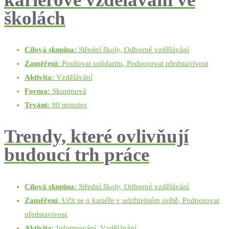
školách
Cílová skupina:
Střední školy, Odborné vzdělávání
Zaměření:
Posilovat solidaritu, Podporovat představivost
Aktivita:
Vzdělávání
Forma:
Skupinová
Trvání:
90 minutes
Trendy, které ovlivňují
budoucí trh práce
Cílová skupina:
Střední školy, Odborné vzdělávání
Zaměření:
Učit se o kariéře v udržitelném světě, Podporovat
představivost
Aktivita:
Informování, Vzdělávání