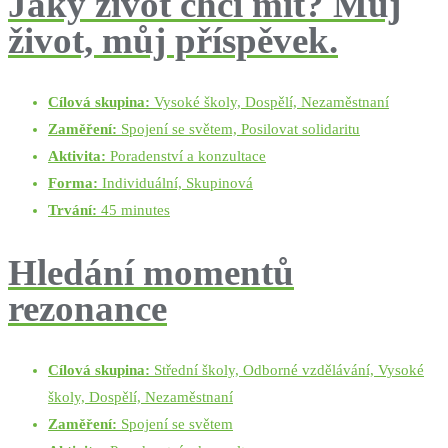
Jaký život chci mít? Můj
život, můj příspěvek.
Cílová skupina:
Vysoké školy, Dospělí, Nezaměstnaní
Zaměření:
Spojení se světem, Posilovat solidaritu
Aktivita:
Poradenství a konzultace
Forma:
Individuální, Skupinová
Trvání:
45 minutes
Hledání momentů
rezonance
Cílová skupina:
Střední školy, Odborné vzdělávání, Vysoké
školy, Dospělí, Nezaměstnaní
Zaměření:
Spojení se světem