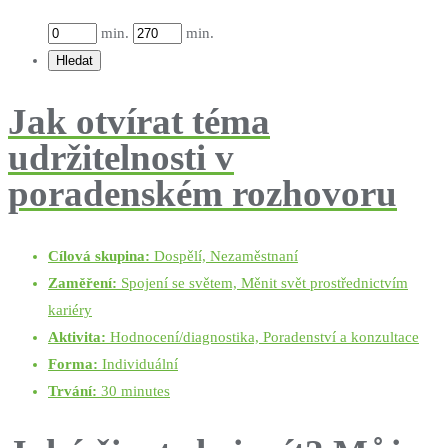
min.
min.
Jak otvírat téma
udržitelnosti v
poradenském rozhovoru
Cílová skupina:
Dospělí, Nezaměstnaní
Zaměření:
Spojení se světem, Měnit svět prostřednictvím
kariéry
Aktivita:
Hodnocení/diagnostika, Poradenství a konzultace
Forma:
Individuální
Trvání:
30 minutes