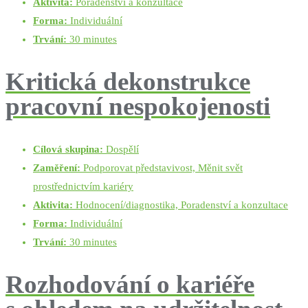
Aktivita:
Poradenství a konzultace
Forma:
Individuální
Trvání:
30 minutes
Kritická dekonstrukce
pracovní nespokojenosti
Cílová skupina:
Dospělí
Zaměření:
Podporovat představivost, Měnit svět
prostřednictvím kariéry
Aktivita:
Hodnocení/diagnostika, Poradenství a konzultace
Forma:
Individuální
Trvání:
30 minutes
Rozhodování o kariéře