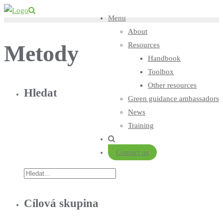
Skip
Menu
to
About
content
Metody
Resources
Handbook
Toolbox
Other resources
Hledat
Green guidance ambassadors
News
Training
Contact us
Cílová skupina