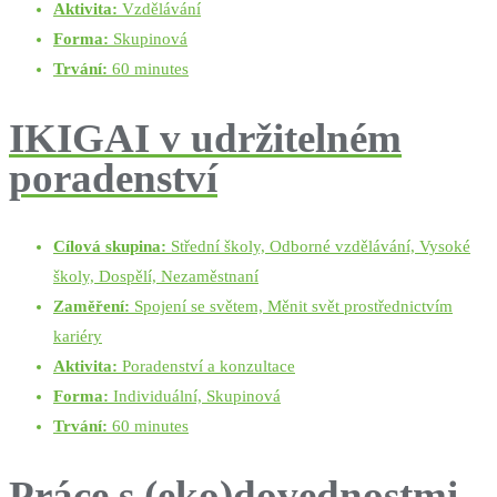
Aktivita:
Vzdělávání
Forma:
Skupinová
Trvání:
60 minutes
IKIGAI v udržitelném
poradenství
Cílová skupina:
Střední školy, Odborné vzdělávání, Vysoké
školy, Dospělí, Nezaměstnaní
Zaměření:
Spojení se světem, Měnit svět prostřednictvím
kariéry
Aktivita:
Poradenství a konzultace
Forma:
Individuální, Skupinová
Trvání:
60 minutes
Práce s (eko)dovednostmi