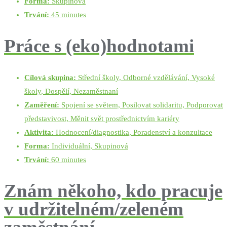
Forma:
Skupinová
Trvání:
45 minutes
Práce s (eko)hodnotami
Cílová skupina:
Střední školy, Odborné vzdělávání, Vysoké
školy, Dospělí, Nezaměstnaní
Zaměření:
Spojení se světem, Posilovat solidaritu, Podporovat
představivost, Měnit svět prostřednictvím kariéry
Aktivita:
Hodnocení/diagnostika, Poradenství a konzultace
Forma:
Individuální, Skupinová
Trvání:
60 minutes
Znám někoho, kdo pracuje
v udržitelném/zeleném