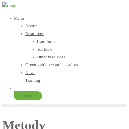
Skip
to
Menu
content
About
Resources
Handbook
Toolbox
Other resources
Green guidance ambassadors
News
Training
Contact us
Metody