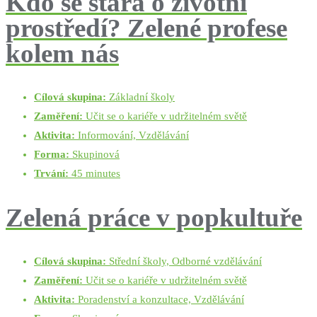
Kdo se stará o životní
prostředí? Zelené profese
kolem nás
Cílová skupina:
Základní školy
Zaměření:
Učit se o kariéře v udržitelném světě
Aktivita:
Informování, Vzdělávání
Forma:
Skupinová
Trvání:
45 minutes
Zelená práce v popkultuře
Cílová skupina:
Střední školy, Odborné vzdělávání
Zaměření:
Učit se o kariéře v udržitelném světě
Aktivita:
Poradenství a konzultace, Vzdělávání