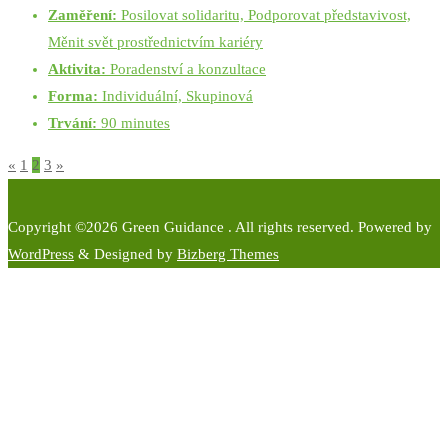
Zaměření:
Posilovat solidaritu, Podporovat představivost,
Měnit svět prostřednictvím kariéry
Aktivita:
Poradenství a konzultace
Forma:
Individuální, Skupinová
Trvání:
90 minutes
Stránkování
«
1
2
3
»
příspěvků
Copyright ©2026 Green Guidance . All rights reserved.
Powered by
WordPress
&
Designed by
Bizberg Themes