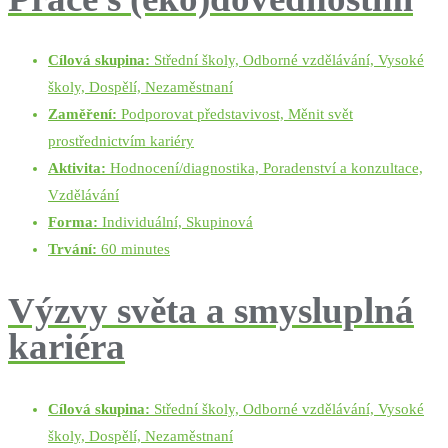
Cílová skupina:
Střední školy, Odborné vzdělávání, Vysoké
školy, Dospělí, Nezaměstnaní
Zaměření:
Podporovat představivost, Měnit svět
prostřednictvím kariéry
Aktivita:
Hodnocení/diagnostika, Poradenství a konzultace,
Vzdělávání
Forma:
Individuální, Skupinová
Trvání:
60 minutes
Výzvy světa a smysluplná
kariéra
Cílová skupina:
Střední školy, Odborné vzdělávání, Vysoké
školy, Dospělí, Nezaměstnaní