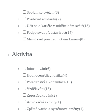
Spojení se světem
(8)
Posilovat solidaritu
(7)
Učit se o kariéře v udržitelném světě
(13)
Podporovat představivost
(14)
Měnit svět prostřednictvím kariéry
(8)
Aktivita
Informování
(6)
Hodnocení/diagnostika
(4)
Poradenství a konzultace
(13)
Vzdělávání
(18)
Zprostředkování
(2)
Advokační aktivity
(1)
Zpětná vazba a systémové změny
(1)