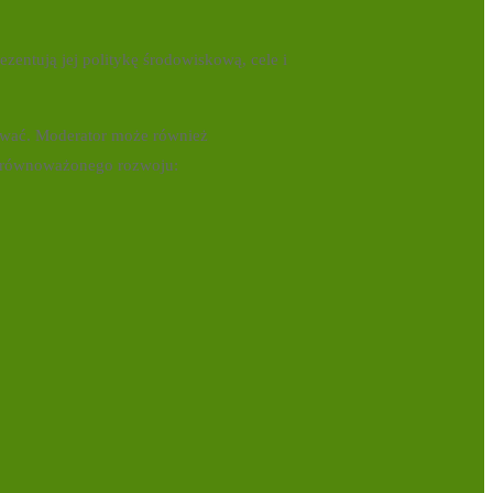
zentują jej politykę środowiskową, cele i
cować. Moderator może również
k zrównoważonego rozwoju: