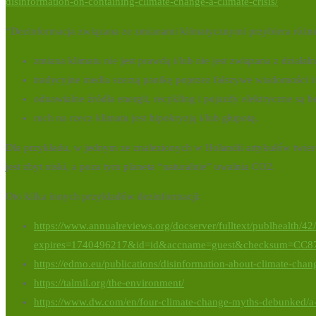
disinformation-on-containing-climate-change-a-climate-crisis/
“Dezinformacja związana ze zmianami klimatycznymi przybiera różn
zmiana klimatu nie jest prawdą i/lub nie jest związana z działal
tradycyjne media szerzą panikę poprzez fałszywe wiadomości 
odnawialne źródła energii, recykling i pojazdy elektryczne są 
ruch na rzecz klimatu jest hipokryzją i/lub głupotą.
Dla przykładu, w jednym ze znalezionych w Holandii artykułów twie
jest zbyt niski, a poza tym planeta “naturalnie” uwalnia CO2.
Oto kilka innych przykładów dezinformacji:
https://www.annualreviews.org/docserver/fulltext/publhealth/
expires=1740496217&id=id&accname=guest&checksum=C
https://edmo.eu/publications/disinformation-about-climate-chang
https://talmil.org/the-environment/
https://www.dw.com/en/four-climate-change-myths-debunked/