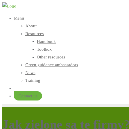
Skip
to
Menu
content
About
Resources
Handbook
Toolbox
Other resources
Green guidance ambassadors
News
Training
Contact us
Jak zielone są te firmy