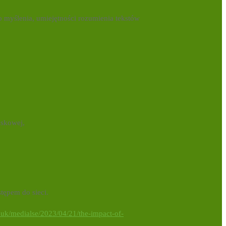
o myślenia, umiejętności rozumienia tekstów
iskowej,
tępem do sieci.
ac.uk/medialse/2023/04/21/the-impact-of-