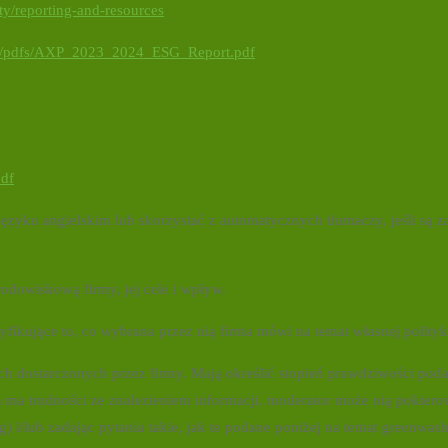
y/reporting-and-resources
om/pdfs/AXP_2023_2024_ESG_Report.pdf
pdf
ęzyku angielskim lub skorzystać z automatycznych tłumaczy, jeśli są z
dowiskową firmy, jej cele i wpływ.
fikujące to, co wybrana przez nią firma mówi na temat własnej polity
h dostarczonych przez firmy. Mają określić stopień prawdziwości pod
a ma trudności ze znalezieniem informacji, moderator może nią pokier
g) i/lub zadając pytania takie, jak te podane poniżej na temat greenwas