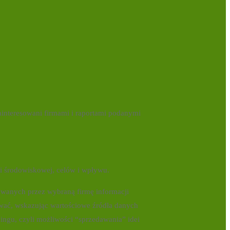
ainteresowani firmami i raportami podanymi
ki środowiskowej, celów i wpływu.
awanych przez wybraną firmę informacji
ować, wskazując wartościowe źródła danych
hingu, czyli możliwości “sprzedawania” idei