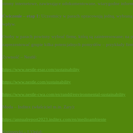
strony internetowe, zawierające udokumentowane, wiarygodne inform
Ćwiczenie – etap 1:
Uczestnicy w parach opracowują jedną, wybraną pr
wpływ.
Osoby w parach powinny wybrać firmę, którą są zainteresowane; na p
zaprezentować grupie kilka potencjalnych pomysłów – przykłady firm,
Żywność – Nestlé:
https://www.nestle-esar.com/sustainability
https://www.nestle.com/sustainability
https://www.nestle-cwa.com/en/randd/environmental-sustainability
Moda – Inditex (właściciel m.in. Zary):
https://annualreport2023.inditex.com/en/medioambiente
Kosmetyki – L’Oréal: