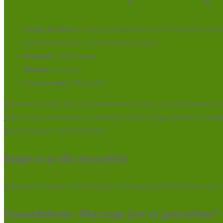
Grupa docelowa:
Szkoły ponadpodstawowe, Kształcenie zawo
Cel:
Edukowanie o zrównoważnej karierze
Działanie:
Edukowanie
Metoda:
Grupowa
Czas trwania:
90 minutes
Narzędzie to może być wykorzystywane w pracy z grupami młodych l
jednocześnie wspieranie u uczestników krytycznego myślenia i umieję
greenwashingu, czyli ekościemy.
Inspiracja dla narzędzia
Narzędzie to zostało stworzone przez Portugalską Fabrykę Innowacji i
Uzasadnienie: Dlaczego jest to potrzebne?