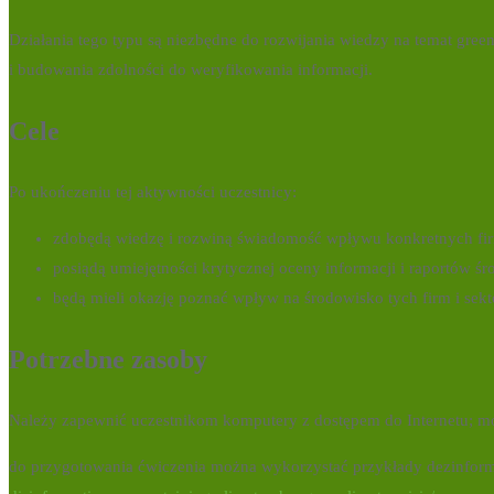
Działania tego typu są niezbędne do rozwijania wiedzy na temat gre
i budowania zdolności do weryfikowania informacji.
Cele
Po ukończeniu tej aktywności uczestnicy:
zdobędą wiedzę i rozwiną świadomość wpływu konkretnych fir
posiądą umiejętności krytycznej oceny informacji i raportów ś
będą mieli okazję poznać wpływ na środowisko tych firm i sekt
Potrzebne zasoby
Należy zapewnić uczestnikom komputery z dostępem do Internetu; mog
do przygotowania ćwiczenia można wykorzystać przykłady dezinforma