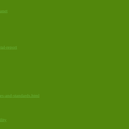
lanet
tal-report
ies-and-standards.html
lity