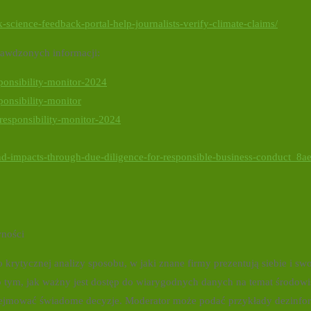
-science-feedback-portal-help-journalists-verify-climate-claims/
rawdzonych informacji:
ponsibility-monitor-2024
ponsibility-monitor
-responsibility-monitor-2024
nd-impacts-through-due-diligence-for-responsible-business-conduct_8a
wności
 krytycznej analizy sposobu, w jaki znane firmy prezentują siebie i swo
 tym, jak ważny jest dostęp do wiarygodnych danych na temat środow
dejmować świadome decyzje. Moderator może podać przykłady dezinfor