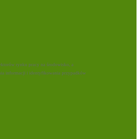
ktorów rynku pracy na środowisko, a
nia informacji i identyfikowania przypadków