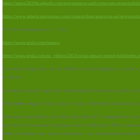
https://amex2020ir.q4web.com/governance-and-corporate-responsibilit
https://www.americanexpress.com/content/dam/amex/en-us/newsro
Przemysł motoryzacyjny – Tesla:
https://www.tesla.com/impact
https://www.tesla.com/ns_videos/2023-tesla-impact-report-highlights.
Uczestnicy mogą korzystać ze źródeł we własnym języku, z takich w j
w linkach.
Każda para musi przygotować prezentację podsumowującą politykę śro
Ćwiczenie –
etap
2:
Każda para wyszuka w Internecie informacje wery
Zadaniem uczestników jest zbadać prawdziwość i wiarygodność danyc
(prawdziwe, w pewnym stopniu prawdziwe, fałszywe). Jeśli jakaś par
(takie jak podane tutaj strony internetowe – np. carbonmarketwatch.or