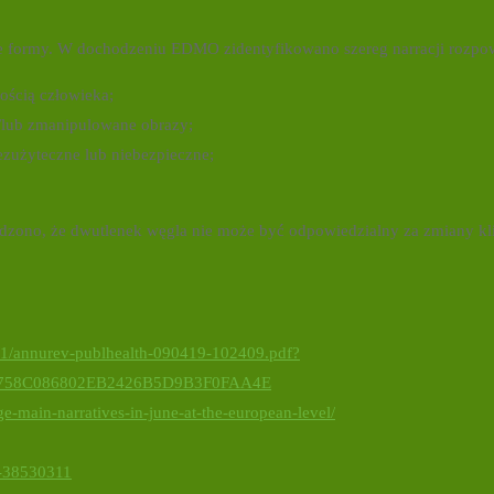
e formy. W dochodzeniu EDMO zidentyfikowano szereg narracji rozpo
nością człowieka;
i/lub zmanipulowane obrazy;
bezużyteczne lub niebezpieczne;
rdzono, że dwutlenek węgla nie może być odpowiedzialny za zmiany k
42/1/annurev-publhealth-090419-102409.pdf?
C8758C086802EB2426B5D9B3F0FAA4E
e-main-narratives-in-june-at-the-european-level/
a-38530311