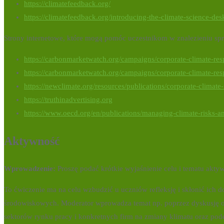
https://climatefeedback.org/
https://climatefeedback.org/introducing-the-climate-science-desk
Strony internetowe, które mogą pomóc uczestnikom w znalezieniu sp
https://carbonmarketwatch.org/campaigns/corporate-climate-res
https://carbonmarketwatch.org/campaigns/corporate-climate-res
https://newclimate.org/resources/publications/corporate-climate
https://truthinadvertising.org
https://www.oecd.org/en/publications/managing-climate-risks-a
Aktywność
Wprowadzenie:
Proszę podać krótkie wyjaśnienie celu i tematu akty
To ćwiczenie ma na celu wzbudzić u uczniów refleksję i skłonić ich do
środowiskowych. Moderator wprowadza temat np. poprzez dyskusję o
sektorów rynku pracy i konkretnych firm na zmiany klimatu oraz po