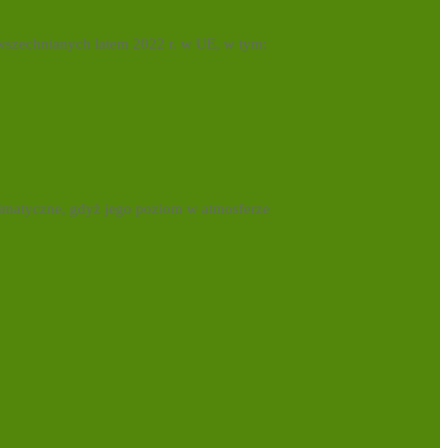
wszechnianych latem 2022 r. w UE, w tym:
limatyczne, gdyż jego poziom w atmosferze