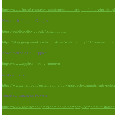
https://www.loreal.com/en/commitments-and-responsibilities/for-the-p
Nowe technologie – Google:
https://publicpolicy.google/sustainability
https://blog.google/outreach-initiatives/sustainability/2024-environmen
Nowe technologie – Apple:
https://www.apple.com/environment
Energia – Shell:
https://www.shell.com/sustainability/our-approach/commitments-polic
Finanse – American Express:
https://www.americanexpress.com/en-us/company/corporate-sustainabi