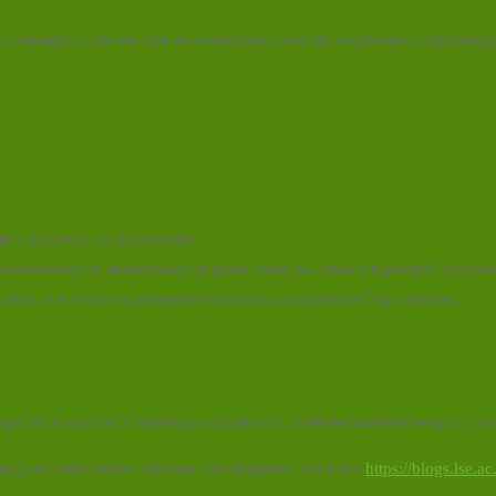
enwashingu i wpływu firm na środowisko oraz do wspierania krytyczneg
m i sektorów na środowisko,
rodowiskowych, dostarczanych przez firmy na temat ich polityki środow
orów, w których są zainteresowani pracą i zastanowić się nad nim.
ą też korzystać z własnego sprzętu (np. telefonu komórkowego) z dos
cji na temat zmian klimatu. Oto fragment artykułu:
https://blogs.lse.