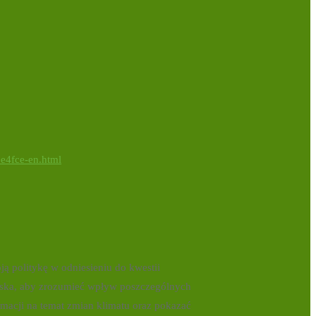
ee4fce-en.html
ją politykę w odniesieniu do kwestii
iska, aby zrozumieć wpływ poszczególnych
macji na temat zmian klimatu oraz pokazać