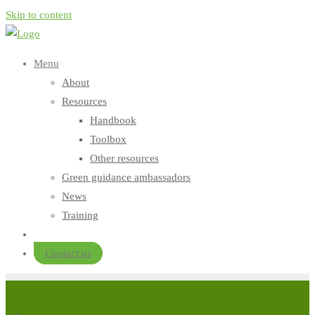
Skip to content
Menu
About
Resources
Handbook
Toolbox
Other resources
Green guidance ambassadors
News
Training
Contact us